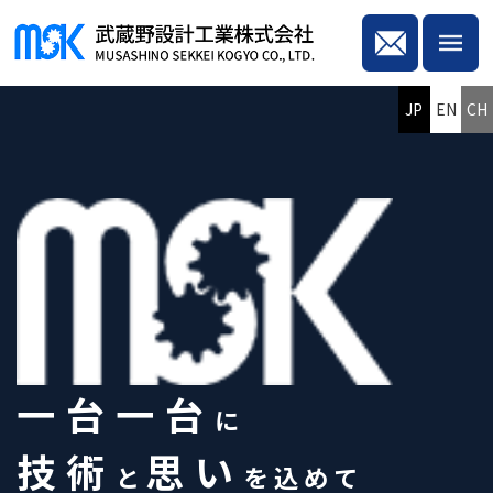
JP
EN
CH
一台一台
に
技術
思い
と
を込めて